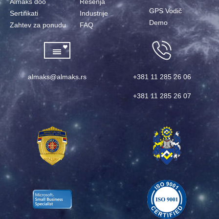
Almaks doo
Rešenja
GPS Vodič
Sertifikati
Industrije
Demo
Zahtev za ponudu
FAQ
almaks@almaks.rs
+381 11 285 26 06
+381 11 285 26 07