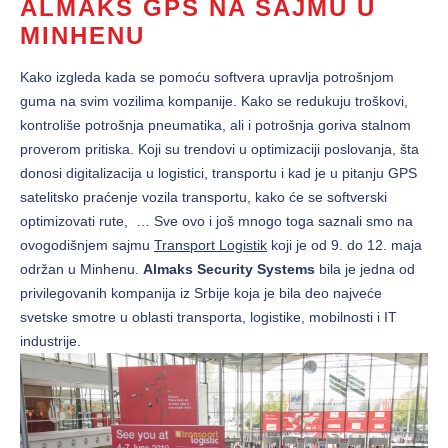
ALMAKS GPS NA SAJMU U
MINHENU
Kako izgleda kada se pomoću softvera upravlja potrošnjom
guma na svim vozilima kompanije. Kako se redukuju troškovi,
kontroliše potrošnja pneumatika, ali i potrošnja goriva stalnom
proverom pritiska. Koji su trendovi u optimizaciji poslovanja, šta
donosi digitalizacija u logistici, transportu i kad je u pitanju GPS
satelitsko praćenje vozila transportu, kako će se softverski
optimizovati rute, … Sve ovo i još mnogo toga saznali smo na
ovogodišnjem sajmu
Transport Logistik
koji je od 9. do 12. maja
održan u Minhenu.
Almaks Security Systems
bila je jedna od
privilegovanih kompanija iz Srbije koja je bila deo najveće
svetske smotre u oblasti transporta, logistike, mobilnosti i IT
industrije.