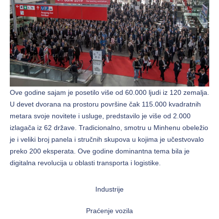
Ove godine sajam je posetilo više od 60.000 ljudi iz 120 zemalja.
U devet dvorana na prostoru površine čak 115.000 kvadratnih
metara svoje novitete i usluge, predstavilo je više od 2.000
izlagača iz 62 države. Tradicionalno, smotru u Minhenu obeležio
je i veliki broj panela i stručnih skupova u kojima je učestvovalo
preko 200 eksperata. Ove godine dominantna tema bila je
digitalna revolucija u oblasti transporta i logistike.
Industrije
Praćenje vozila