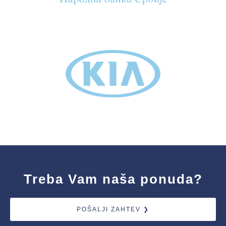
Treba Vam naša ponuda?
POŠALJI ZAHTEV ❯