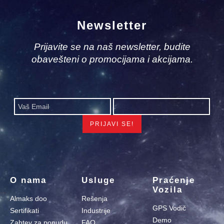
Newsletter
Prijavite se na naš newsletter, budite
obavešteni o promocijama i akcijama.
O nama
Usluge
Praćenje
Vozila
Almaks doo
Rešenja
GPS Vodič
Sertifikati
Industrije
Demo
Zahtev za ponudu
FAQ