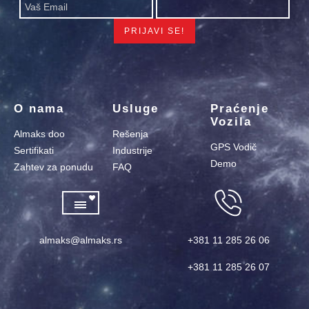
O nama
Usluge
Praćenje
Vozila
Almaks doo
Rešenja
GPS Vodič
Sertifikati
Industrije
Demo
Zahtev za ponudu
FAQ
almaks@almaks.rs
+381 11 285 26 06
+381 11 285 26 07