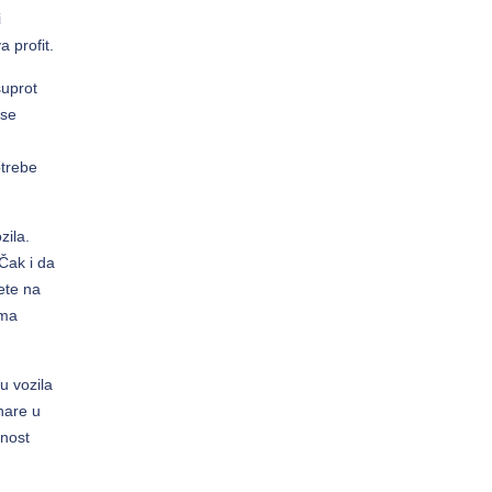
i
 profit.
suprot
 se
otrebe
zila.
Čak i da
ete na
ima
u vozila
nare u
́nost