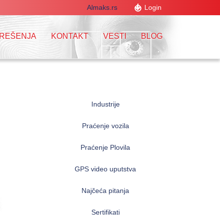
Almaks.rs
Login
 REŠENJA
KONTAKT
VESTI
BLOG
Industrije
Praćenje vozila
Praćenje Plovila
GPS video uputstva
Najčeća pitanja
Sertifikati