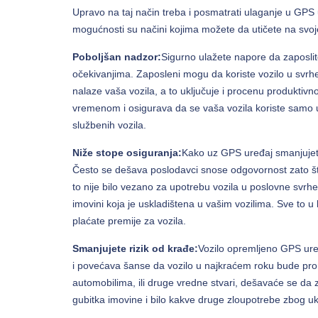
Upravo na taj način treba i posmatrati ulaganje u GPS u
mogućnosti su načini kojima možete da utičete na svoje 
Poboljšan nadzor:
Sigurno ulažete napore da zaposlit
očekivanjima. Zaposleni mogu da koriste vozilo u svrh
nalaze vaša vozila, a to uključuje i procenu produktiv
vremenom i osigurava da se vaša vozila koriste samo 
službenih vozila.
Niže stope osiguranja:
Kako uz GPS uređaj smanjujete 
Često se dešava poslodavci snose odgovornost zato što 
to nije bilo vezano za upotrebu vozila u poslovne svrh
imovini koja je uskladištena u vašim vozilima. Sve to 
plaćate premije za vozila.
Smanjujete rizik od krađe:
Vozilo opremljeno GPS uređ
i povećava šanse da vozilo u najkraćem roku bude pr
automobilima, ili druge vredne stvari, dešavaće se da
gubitka imovine i bilo kakve druge zloupotrebe zbog uk