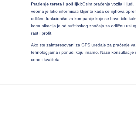
Praćenje tereta i pošiljki:
Osim praćenja vozila i ljudi
veoma je lako informisati klijenta kada će njihova opre
odlično funkcioniše za kompanije koje se bave bilo ka
komunikacija je od suštinskog značaja za odličnu uslugu
rast i profit.
Ako ste zainteresovani za GPS uređaje za praćenje vaš
tehnologijama i ponudi koju imamo. Naše konsultacije s
cene i kvaliteta.