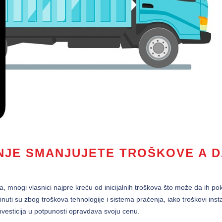
NJE SMANJUJETE TROŠKOVE A D
a, mnogi vlasnici najpre kreću od inicijalnih troškova što može da ih po
nuti su zbog troškova tehnologije i sistema praćenja, iako troškovi instal
nvesticija u potpunosti opravdava svoju cenu.