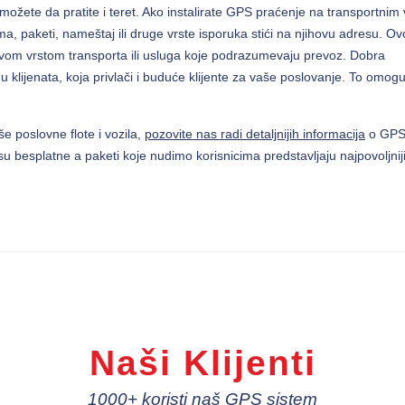
, možete da pratite i teret. Ako instalirate GPS praćenje na transportnim 
ma, paketi, nameštaj ili druge vrste isporuka stići na njihovu adresu. Ov
kvom vrstom transporta ili usluga koje podrazumevaju prevoz. Dobra
 klijenata, koja privlači i buduće klijente za vaše poslovanje. To omogu
e poslovne flote i vozila,
pozovite nas radi detaljnijih informacija
o GP
u besplatne a paketi koje nudimo korisnicima predstavljaju najpovoljnij
Naši Klijenti
1000+ koristi naš GPS sistem