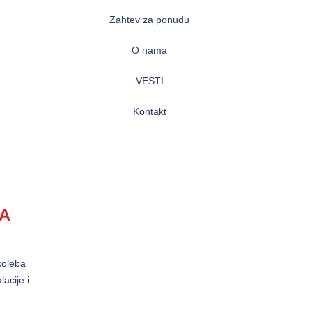
Zahtev za ponudu
O nama
VESTI
Kontakt
A
koleba
acije i