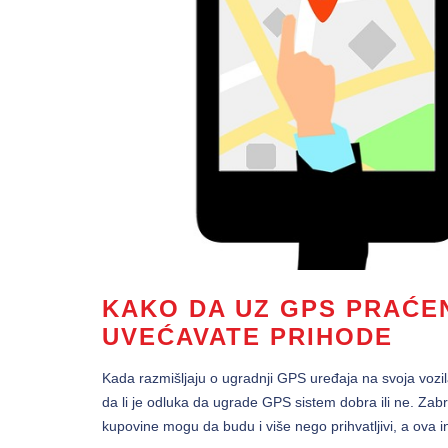
KAKO DA UZ GPS PRAĆE
UVEĆAVATE PRIHODE
Kada razmišljaju o ugradnji GPS uređaja na svoja vozil
da li je odluka da ugrade GPS sistem dobra ili ne. Zabri
kupovine mogu da budu i više nego prihvatljivi, a ova i