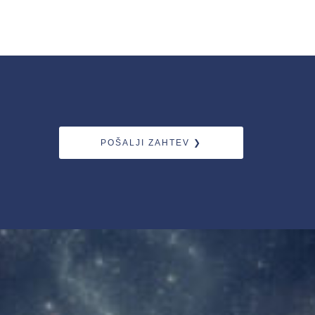
POŠALJI ZAHTEV ❯