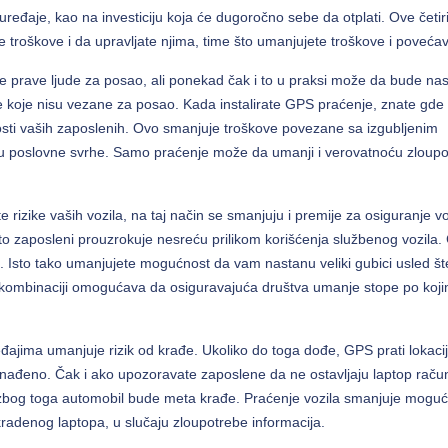
ređaje, kao na investiciju koja će dugoročno sebe da otplati. Ove četir
troškove i da upravljate njima, time što umanjujete troškove i povećava
e prave ljude za posao, ali ponekad čak i to u praksi može da bude na
e koje nisu vezane za posao. Kada instalirate GPS praćenje, znate gde
nosti vaših zaposlenih. Ovo smanjuje troškove povezane sa izgubljenim
u poslovne svrhe. Samo praćenje može da umanji i verovatnoću zloup
rizike vaših vozila, na taj način se smanjuju i premije za osiguranje vo
zaposleni prouzrokuje nesreću prilikom korišćenja službenog vozila. 
e. Isto tako umanjujete mogućnost da vam nastanu veliki gubici usled št
u kombinaciji omogućava da osiguravajuća društva umanje stope po koj
ajima umanjuje rizik od krađe. Ukoliko do toga dođe, GPS prati lokacij
onađeno. Čak i ako upozoravate zaposlene da ne ostavljaju laptop raču
 zbog toga automobil bude meta krađe. Praćenje vozila smanjuje moguc
radenog laptopa, u slučaju zloupotrebe informacija.