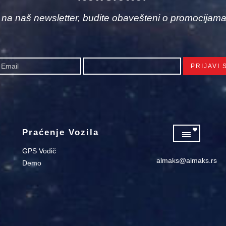
e na naš newsletter, budite obavešteni o promocijama
Praćenje Vozila
GPS Vodič
almaks@almaks.rs
Demo