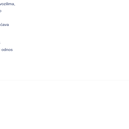
vozilima,
o
ćava
S
i odnos