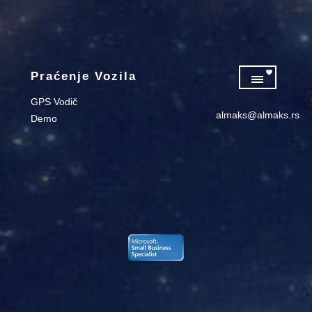
Praćenje Vozila
GPS Vodič
almaks@almaks.rs
Demo