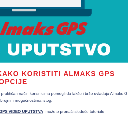
KAKO KORISTITI ALMAKS GPS
 OPCIJE
praktičan način korisnicima pomogli da lakše i brže ovladaju Almaks 
ogobrojnim mogućnostima istog.
GPS VIDEO UPUTSTVA
možete pronaći sledeće tutoriale