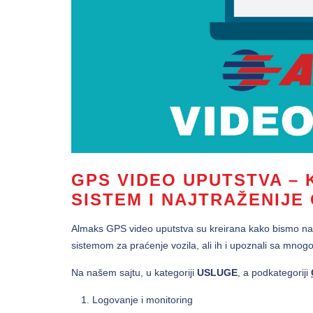
GPS VIDEO UPUTSTVA – 
SISTEM I NAJTRAŽENIJE
Almaks GPS video uputstva su kreirana kako bismo na 
sistemom za praćenje vozila, ali ih i upoznali sa mn
Na našem sajtu, u kategoriji
USLUGE
, a podkategoriji
Logovanje i monitoring