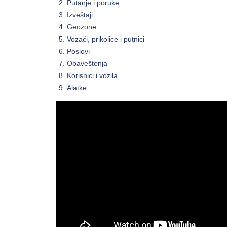
Putanje i poruke
Izveštaji
Geozone
Vozači, prikolice i putnici
Poslovi
Obaveštenja
Korisnici i vozila
Alatke