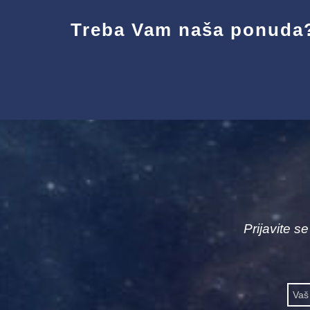
Treba Vam naša ponuda
Prijavite s