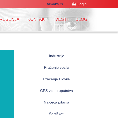
Almaks.rs
Login
 REŠENJA
KONTAKT
VESTI
BLOG
Industrije
Praćenje vozila
Praćenje Plovila
GPS video uputstva
Najčeća pitanja
Sertifikati