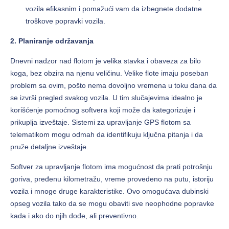
vozila efikasnim i pomažući vam da izbegnete dodatne
troškove popravki vozila.
2. Planiranje održavanja
Dnevni nadzor nad flotom je velika stavka i obaveza za bilo
koga, bez obzira na njenu veličinu. Velike flote imaju poseban
problem sa ovim, pošto nema dovoljno vremena u toku dana da
se izvrši pregled svakog vozila. U tim slučajevima idealno je
korišćenje pomoćnog softvera koji može da kategorizuje i
prikuplja izveštaje. Sistemi za upravljanje GPS flotom sa
telematikom mogu odmah da identifikuju ključna pitanja i da
pruže detaljne izveštaje.
Softver za upravljanje flotom ima mogućnost da prati potrošnju
goriva, pređenu kilometražu, vreme provedeno na putu, istoriju
vozila i mnoge druge karakteristike. Ovo omogućava dubinski
opseg vozila tako da se mogu obaviti sve neophodne popravke
kada i ako do njih dođe, ali preventivno.