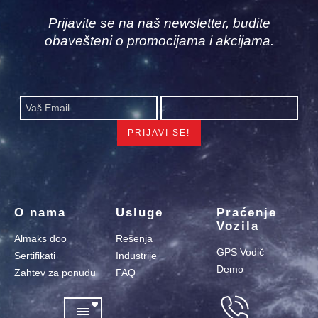
Prijavite se na naš newsletter, budite
obavešteni o promocijama i akcijama.
O nama
Usluge
Praćenje
Vozila
Almaks doo
Rešenja
GPS Vodič
Sertifikati
Industrije
Demo
Zahtev za ponudu
FAQ