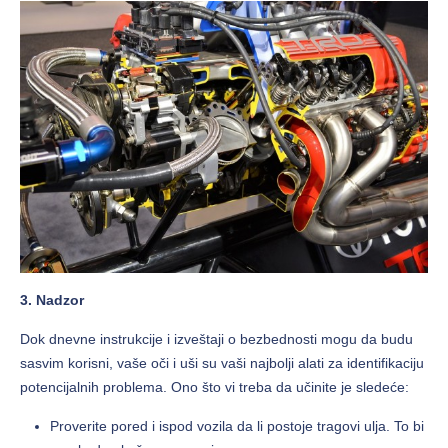
3. Nadzor
Dok dnevne instrukcije i izveštaji o bezbednosti mogu da budu
sasvim korisni, vaše oči i uši su vaši najbolji alati za identifikaciju
potencijalnih problema. Ono što vi treba da učinite je sledeće:
Proverite pored i ispod vozila da li postoje tragovi ulja. To bi