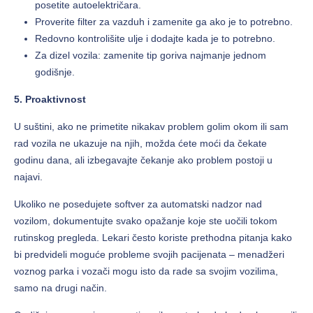
posetite autoelektričara.
Proverite filter za vazduh i zamenite ga ako je to potrebno.
Redovno kontrolišite ulje i dodajte kada je to potrebno.
Za dizel vozila: zamenite tip goriva najmanje jednom
godišnje.
5. Proaktivnost
U suštini, ako ne primetite nikakav problem golim okom ili sam
rad vozila ne ukazuje na njih, možda ćete moći da čekate
godinu dana, ali izbegavajte čekanje ako problem postoji u
najavi.
Ukoliko ne posedujete softver za automatski nadzor nad
vozilom, dokumentujte svako opažanje koje ste uočili tokom
rutinskog pregleda. Lekari često koriste prethodna pitanja kako
bi predvideli moguće probleme svojih pacijenata – menadžeri
voznog parka i vozači mogu isto da rade sa svojim vozilima,
samo na drugi način.