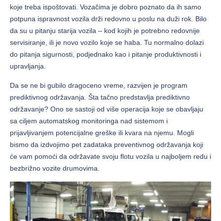
koje treba ispoštovati. Vozačima je dobro poznato da ih samo
potpuna ispravnost vozila drži redovno u poslu na duži rok. Bilo
da su u pitanju starija vozila – kod kojih je potrebno redovnije
servisiranje, ili je novo vozilo koje se haba. Tu normalno dolazi
do pitanja sigurnosti, podjednako kao i pitanje produktivnosti i
upravljanja.
Da se ne bi gubilo dragoceno vreme, razvijen je program
prediktivnog održavanja. Šta tačno predstavlja prediktivno
održavanje? Ono se sastoji od više operacija koje se obavljaju
sa ciljem automatskog monitoringa nad sistemom i
prijavljivanjem potencijalne greške ili kvara na njemu. Mogli
bismo da izdvojimo pet zadataka preventivnog održavanja koji
će vam pomoći da održavate svoju flotu vozila u najboljem redu i
bezbrižno vozite drumovima.