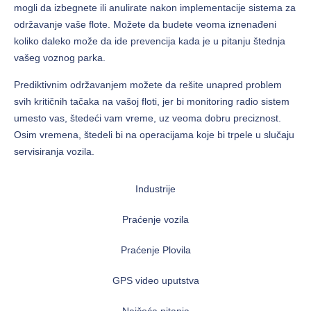
mogli da izbegnete ili anulirate nakon implementacije sistema za
održavanje vaše flote. Možete da budete veoma iznenađeni
koliko daleko može da ide prevencija kada je u pitanju štednja
vašeg voznog parka.
Prediktivnim održavanjem možete da rešite unapred problem
svih kritičnih tačaka na vašoj floti, jer bi monitoring radio sistem
umesto vas, štedeći vam vreme, uz veoma dobru preciznost.
Osim vremena, štedeli bi na operacijama koje bi trpele u slučaju
servisiranja vozila.
Industrije
Praćenje vozila
Praćenje Plovila
GPS video uputstva