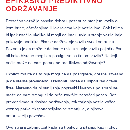
EFIKASNO PREDIKTIVNO
ODRŽAVANJE
Prosečan vozač je sasvim dobro upoznat sa stanjem vozila o
kom brine, oštećenjima ili kvarovima koje vozilo ima. Čak i njima
bi ipak značilo ukoliko bi mogli da imaju uvid u stanje vozila koje
prikazuje analitika, čim se održavanje vozila svodi na rutinu.
Poznato je da možete da imate uvid u stanje vozila pojedinačno,
ali kako biste to mogli da postignete sa flotom vozila? Na koji
način može da vam pomogne prediktivno održavanje?
Ukoliko mislite da to nije moguće da postignete, grešite. Izvesno
je da vreme provedeno u remontu može da uspori rad čitave
flote. Naravno da ni stavljanje popravki i kvarova po strani ne
može da vam omogući da brže završite započeti posao. Bez
preventivnog rutinskog održavanja, rok trajanja vozila vašeg
voznog parka eksponencijalno se smanjuje, a njihova
amortizacija povećava.
Ovo stvara zabrinutost kada su troškovi u pitanju, kao i rokovi