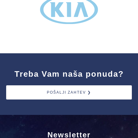
Treba Vam naša ponuda?
POŠALJI ZAHTEV ❯
Newsletter