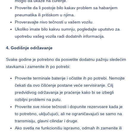
moglo da ukaže na curenje.
Proverite da li postoje bilo kakav problem sa habanjem
pneumatika ili pritiskom u njima.
Proveravajte nivo tečnosti u vašem vozilu.
Ukoliko imate bilo kakvu sumnju, pogledajte uputstvo za
upotrebu vašeg vozila radi dodatnih informacija.
4. Godišnje održavanje
Svake godine je potrebno da posvetite dodatnu pažnju sledećim
stavkama i zamenite ih po potrebi:
Proverite terminale baterije i očistite ih po potrebi. Nemojte
čekati da ovo čišćenje postane veće servisiranje. Cilj
predvidivog održavanja je praćenje kako bi se izbegli
ozbiljni problemi na putu.
Proverite sve nivoe tečnosti i dopunite rezervoare kada je
to potrebno, uključujući, ali ne ograničavajući se samo na
transmisiju, glavni cilindar i druge.
Ako svetla ne funkcionišu ispravno, odmah ih zamenite ili