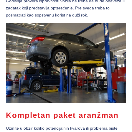
Godišnja provera ispravnosti vozila ne treba da bude obaveza ili
zadatak koji predstavlja opterećenje. Pre svega treba to
posmatrati kao sopstvenu korist na duži rok.
Kompletan paket aranžman
Uzmite u obzir koliko potencijalnih kvarova ili problema biste