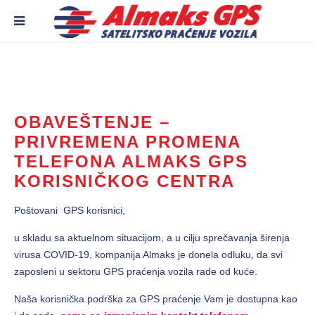
OBAVEŠTENJE –
PRIVREMENA PROMENA
TELEFONA ALMAKS GPS
KORISNIČKOG CENTRA
Poštovani GPS korisnici,
u skladu sa aktuelnom situacijom, a u cilju sprečavanja širenja
virusa COVID-19, kompanija Almaks je donela odluku, da svi
zaposleni u sektoru GPS praćenja vozila rade od kuće.
Naša korisnička podrška za GPS praćenje Vam je dostupna kao