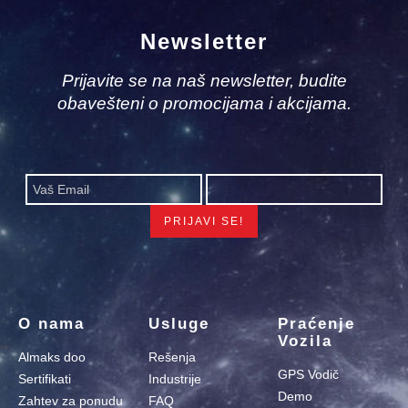
Newsletter
Prijavite se na naš newsletter, budite
obavešteni o promocijama i akcijama.
O nama
Usluge
Praćenje
Vozila
Almaks doo
Rešenja
GPS Vodič
Sertifikati
Industrije
Demo
Zahtev za ponudu
FAQ