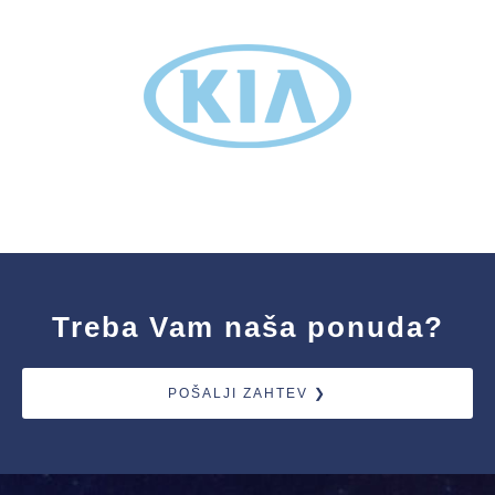
Treba Vam naša ponuda?
POŠALJI ZAHTEV ❯