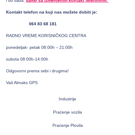
i do sada,
samo sa izmenjenim kontakt telefonom.
Kontakt telefon na koji nas možete dobiti je:
064 83 68 181
RADNO VREME KORISNIČKOG CENTRA
ponedeljak- petak 08:00h – 21:00h
subota 08:00h-14:00h
Odgovorni prema sebi i drugima!
Vaš Almaks GPS
Industrije
Praćenje vozila
Praćenje Plovila