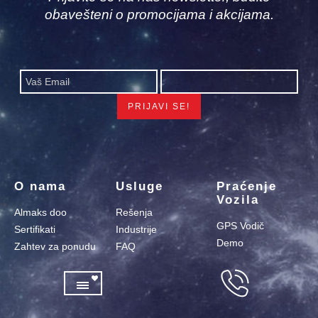
obavešteni o promocijama i akcijama.
O nama
Usluge
Praćenje
Vozila
Almaks doo
Rešenja
GPS Vodič
Sertifikati
Industrije
Demo
Zahtev za ponudu
FAQ