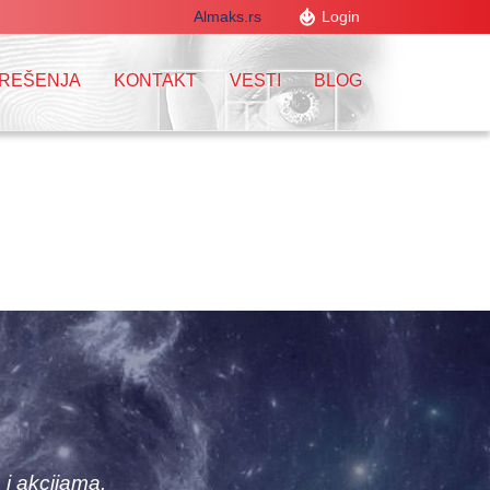
Almaks.rs
Login
 REŠENJA
KONTAKT
VESTI
BLOG
 i akcijama.