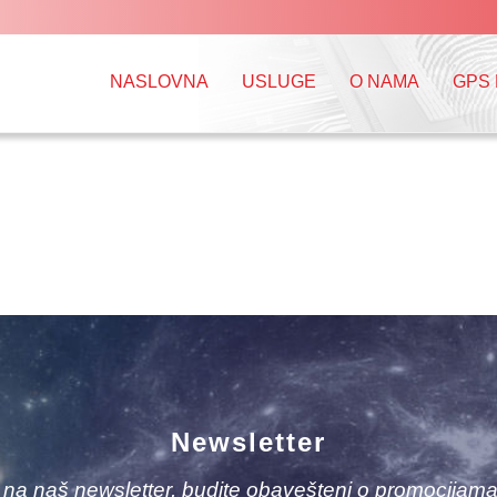
NASLOVNA
USLUGE
O NAMA
GPS
Newsletter
e na naš newsletter, budite obavešteni o promocijama