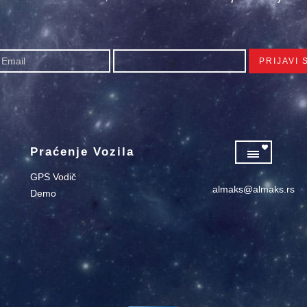
Praćenje Vozila
GPS Vodič
almaks@almaks.rs
Demo