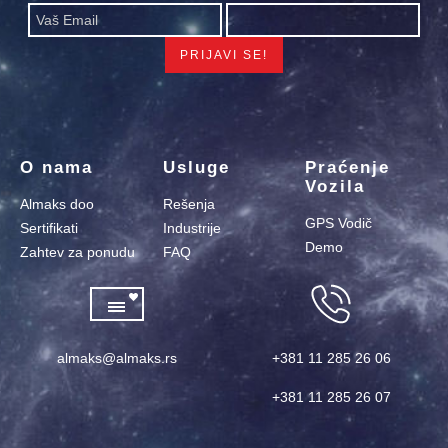
O nama
Usluge
Praćenje
Vozila
Almaks doo
Rešenja
GPS Vodič
Sertifikati
Industrije
Demo
Zahtev za ponudu
FAQ
almaks@almaks.rs
+381 11 285 26 06
+381 11 285 26 07