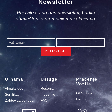
Newsletter
Prijavite se na naš newsletter, budite
obavešteni o promocijama i akcijama.
O nama
Usluge
Praćenje
Vozila
Almaks doo
Rešenja
GPS Vodič
Sertifikati
Industrije
Demo
Zahtev za ponudu
FAQ