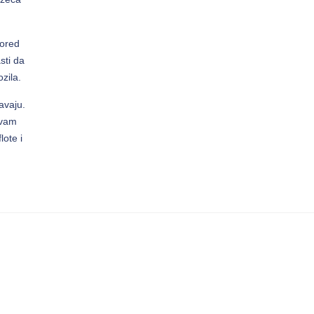
Pored
sti da
zila.
avaju.
 vam
lote i