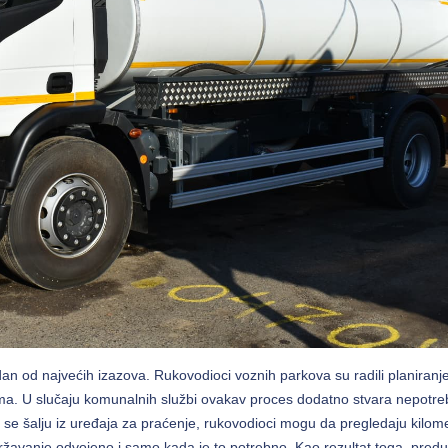
an od najvećih izazova. Rukovodioci voznih parkova su radili planiranj
ima. U slučaju komunalnih službi ovakav proces dodatno stvara nepotr
ji se šalju iz uređaja za praćenje, rukovodioci mogu da pregledaju kilom
državanje odvojeno i samo kada je to potrebno. Kao rezultat toga, pred