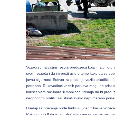
Vozači su najvažniji resurs preduzeća koja imaju flotu 
svojih vozača i da im pruži uvid o tome kako da se pob
javnu sigurnost. Softver za praćenje vozila skladišti info
potrebno. Rukovodioci voznih parkova mogu da pristup
korišćenjem računara ili mobilnog uređaja da bi predu
neophodno pratiti i zaustaviti svako neprimereno pona
Uređaji za praćenje nude funkciju „identifikacije voza
Rukovodioci flote izdaju ključeve svim svojim vozačima