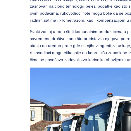
zasnovan na cloud tehnologiji beleži podatke kao što 
ovim podacima, rukovodioci flote mogu bolje da se po
radnim satima i kilometražom, kao i kompenzacijom u s
Svaki zastoj u radu šteti komunalnim preduzećima u po
savremeno društvo i ono što predstavlja njegove potreb
stanju da uredno prate gde su njihovi agenti za usluge
rukovodioci mogu efikasnije da koordinišu zaposlene iz 
čime se povećava zadovoljstvo korisnika obavljenim u