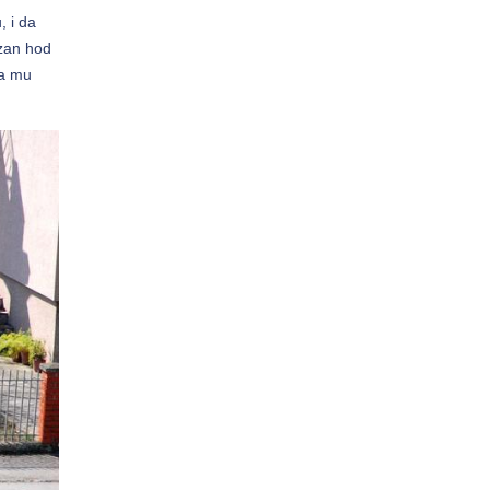
, i da
azan hod
da mu