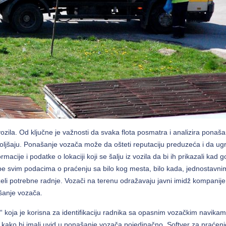
vozila. Od ključne je važnosti da svaka flota posmatra i analizira ponaša
oljšaju. Ponašanje vozača može da ošteti reputaciju preduzeća i da ugr
rmacije i podatke o lokaciji koji se šalju iz vozila da bi ih prikazali kad g
e svim podacima o praćenju sa bilo kog mesta, bilo kada, jednostavni
zeli potrebne radnje. Vozači na terenu odražavaju javni imidž kompanije,
šanje vozača.
ča“ koja je korisna za identifikaciju radnika sa opasnim vozačkim navikam
 kako bi imali uvid u ponašanje vozača pojedinačno. Softver za praćenj