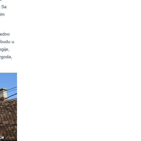
. Sa
nim
jedno
e budu u
gije,
ezgoda,