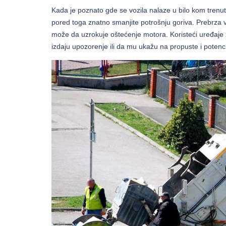
Kada je poznato gde se vozila nalaze u bilo kom trenutk
pored toga znatno smanjite potrošnju goriva. Prebrza v
može da uzrokuje oštećenje motora. Koristeći uređaj
izdaju upozorenje ili da mu ukažu na propuste i potenci