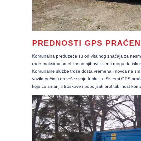
PREDNOSTI GPS PRAĆE
Komunalna preduzeća su od vitalnog značaja za nesmet
rade maksimalno efikasno njihovi klijenti mogu da isk
Komunalne službe troše dosta vremena i novca na smanj
vozila počinju da vrše svoju funkciju. Sistemi GPS pr
koje će smanjiti troškove i poboljšati profitabilnost ko