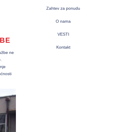
Zahtev za ponudu
O nama
VESTI
ŽBE
Kontakt
lužbe ne
.
nje
ćnosti