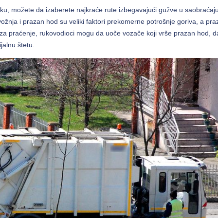
u, možete da izaberete najkraće rute izbegavajući gužve u saobraćaju
ožnja i prazan hod su veliki faktori prekomerne potrošnje goriva, a pr
e za praćenje, rukovodioci mogu da uoče vozače koji vrše prazan hod, 
jalnu štetu.