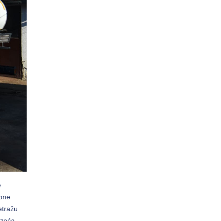
e
ebne
etražu
uzeća