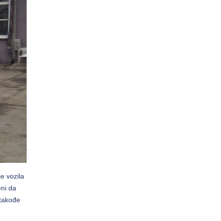
e vozila
eni da
 takođe