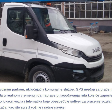
a voznim parkom, uključujući i komunalne službe. GPS uređaji za praćenj
ila u realnom vremenu i da naprave prilagođavanja ruta koje će zaposl
 lokaciji vozila i telematika koje obezbeđuje softver za praćenje vozila
ača, kao što su stil vožnje i radne navike.