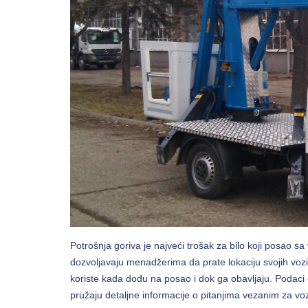
Potrošnja goriva je najveći trošak za bilo koji posao s
dozvoljavaju menadžerima da prate lokaciju svojih voz
koriste kada dođu na posao i dok ga obavljaju. Podaci o
pružaju detaljne informacije o pitanjima vezanim za voz