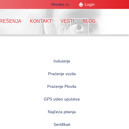
Almaks.rs
Login
 REŠENJA
KONTAKT
VESTI
BLOG
Industrije
Praćenje vozila
Praćenje Plovila
GPS video uputstva
Najčeća pitanja
Sertifikati