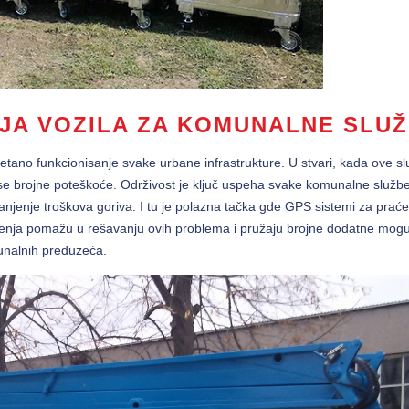
NJA VOZILA ZA KOMUNALNE SLU
ano funkcionisanje svake urbane infrastrukture. U stvari, kada ove s
use brojne poteškoće. Održivost je ključ uspeha svake komunalne službe
enje troškova goriva. I tu je polazna tačka gde GPS sistemi za praće
aćenja pomažu u rešavanju ovih problema i pružaju brojne dodatne mogu
munalnih preduzeća.