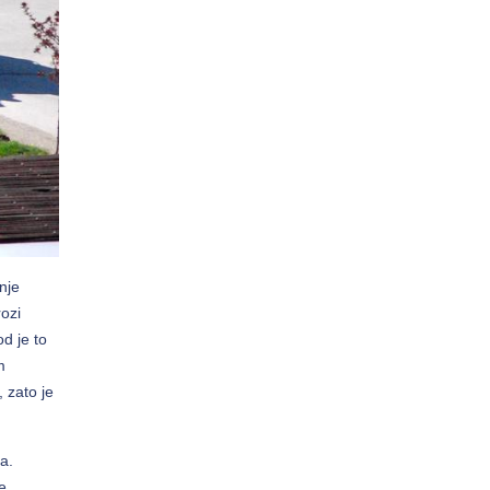
nje
ozi
od je to
m
 zato je
a.
e