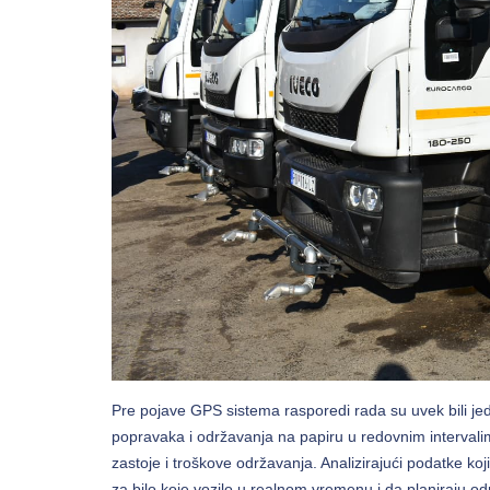
Pre pojave GPS sistema rasporedi rada su uvek bili jed
popravaka i održavanja na papiru u redovnim interval
zastoje i troškove održavanja. Analizirajući podatke ko
za bilo koje vozilo u realnom vremenu i da planiraju o