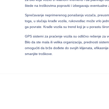
štede na troškovima popravki i izbegavaju eventualne z
Sprečavanje neprimerenog ponašanja vozača, preusmera
toga, u slučaju krađe vozila, rukovodlac može vrlo jed
ga povrate. Krađe vozila su trend koji je u porastu širo
GPS sistemi za praćenje vozila su odlično rešenje z
Bilo da ste mala ili velika organizacija, prednosti sis
omogućiti da brže dođete do svojih klijenata, efikasnij
smanjite troškove.