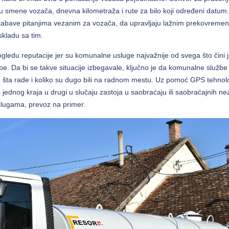
su smene vozača, dnevna kilometraža i rute za bilo koji određeni datum
zabave pitanjima vezanim za vozača, da upravljaju lažnim prekovreme
kladu sa tim.
gledu reputacije jer su komunalne usluge najvažnije od svega što čini 
e. Da bi se takve situacije izbegavale, ključno je da komunalne služb
, šta rade i koliko su dugo bili na radnom mestu. Uz pomoć GPS tehnolo
jednog kraja u drugi u slučaju zastoja u saobraćaju ili saobraćajnih n
slugama, prevoz na primer.