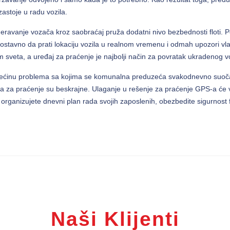
astoje u radu vozila.
vanje vozača kroz saobraćaj pruža dodatni nivo bezbednosti floti. 
nostavno da prati lokaciju vozila u realnom vremenu i odmah upozori vla
m sveta, a uređaj za praćenje je najbolji način za povratak ukradenog vo
a većinu problema sa kojima se komunalna preduzeća svakodnevno suoč
tema za praćenje su beskrajne. Ulaganje u rešenje za praćenje GPS-a će
e organizujete dnevni plan rada svojih zaposlenih, obezbedite sigurnost f
Naši Klijenti