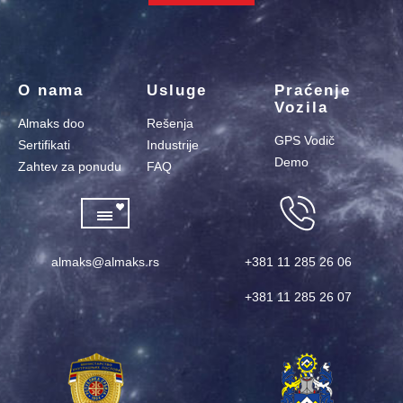
O nama
Usluge
Praćenje
Vozila
Almaks doo
Rešenja
GPS Vodič
Sertifikati
Industrije
Demo
Zahtev za ponudu
FAQ
almaks@almaks.rs
+381 11 285 26 06
+381 11 285 26 07