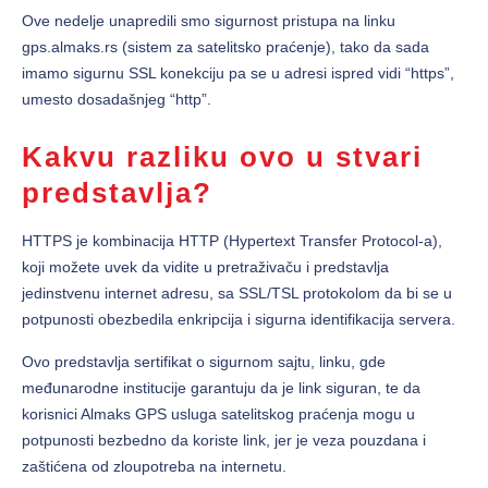
Ove nedelje unapredili smo sigurnost pristupa na linku
gps.almaks.rs (sistem za satelitsko praćenje), tako da sada
imamo sigurnu SSL konekciju pa se u adresi ispred vidi “https”,
umesto dosadašnjeg “http”.
Kakvu razliku ovo u stvari
predstavlja?
HTTPS je kombinacija HTTP (Hypertext Transfer Protocol-a),
koji možete uvek da vidite u pretraživaču i predstavlja
jedinstvenu internet adresu, sa SSL/TSL protokolom da bi se u
potpunosti obezbedila enkripcija i sigurna identifikacija servera.
Ovo predstavlja sertifikat o sigurnom sajtu, linku, gde
međunarodne institucije garantuju da je link siguran, te da
korisnici Almaks GPS usluga satelitskog praćenja mogu u
potpunosti bezbedno da koriste link, jer je veza pouzdana i
zaštićena od zloupotreba na internetu.