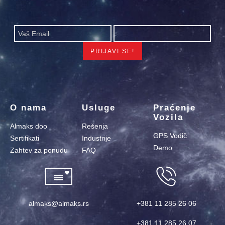
O nama
Usluge
Praćenje
Vozila
Almaks doo
Rešenja
GPS Vodič
Sertifikati
Industrije
Demo
Zahtev za ponudu
FAQ
almaks@almaks.rs
+381 11 285 26 06
+381 11 285 26 07