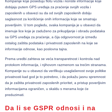
Kompanije koje poseduju flotu vozila i koriste informacije koje
dobijaju putem GPS uređaja za praćenje svojih vozila i
zaposlenih u obavezi su da od svojih zaposlenih dobiju
saglasnost za korišćenje onih informacija koje se smatraju
poverljivim. U tom pogledu, svaka kompanija je u obavezi da
imenuje lice koje je zaduženo za prikupljanje i obradu podataka
sa GPS uređaja za praćenje, a čija odgovornost je između
ostalog zaštita podataka i privatnosti zaposlenih na koje se
informacije odnose, kao poslovna tajna.
Prema uredbi zahteva se veća transparetnost i kontrola nad
protokom informacija, i njihovom razmenom sa trećim stranama.
Kompanije su u obavezi da verifikuju usaglašenost svoje politike
privatnosti kad god je to potrebno, i da pokažu jasnu spremnost
da je zaštita privatnosti zaposlenih prioritet, a pristup poverljivim
informacijama ograničen, u skaldu s merama koje će
preduzimati.
Da li se GSPR odnosi i na