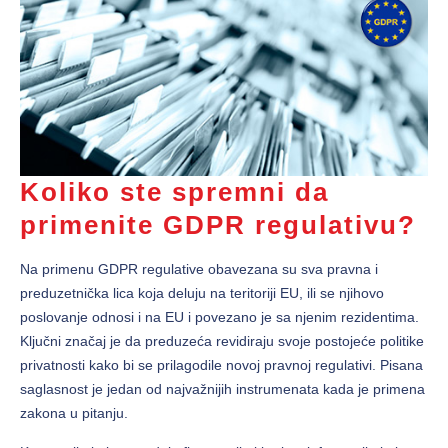
Koliko ste spremni da
primenite GDPR regulativu?
Na primenu GDPR regulative obavezana su sva pravna i
preduzetnička lica koja deluju na teritoriji EU, ili se njihovo
poslovanje odnosi i na EU i povezano je sa njenim rezidentima.
Ključni značaj je da preduzeća revidiraju svoje postojeće politike
privatnosti kako bi se prilagodile novoj pravnoj regulativi. Pisana
saglasnost je jedan od najvažnijih instrumenata kada je primena
zakona u pitanju.