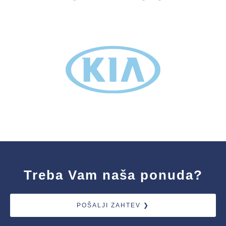
Treba Vam naša ponuda?
POŠALJI ZAHTEV ❯