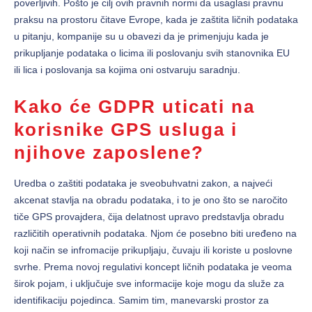
poverljivih. Pošto je cilj ovih pravnih normi da usaglasi pravnu
praksu na prostoru čitave Evrope, kada je zaštita ličnih podataka
u pitanju, kompanije su u obavezi da je primenjuju kada je
prikupljanje podataka o licima ili poslovanju svih stanovnika EU
ili lica i poslovanja sa kojima oni ostvaruju saradnju.
Kako će GDPR uticati na
korisnike GPS usluga i
njihove zaposlene?
Uredba o zaštiti podataka je sveobuhvatni zakon, a najveći
akcenat stavlja na obradu podataka, i to je ono što se naročito
tiče GPS provajdera, čija delatnost upravo predstavlja obradu
različitih operativnih podataka. Njom će posebno biti uređeno na
koji način se infromacije prikupljaju, čuvaju ili koriste u poslovne
svrhe. Prema novoj regulativi koncept ličnih podataka je veoma
širok pojam, i uključuje sve informacije koje mogu da služe za
identifikaciju pojedinca. Samim tim, manevarski prostor za