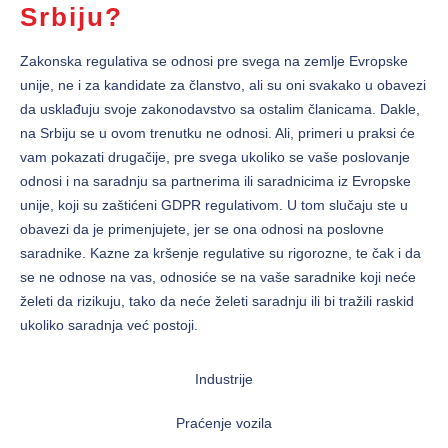
Srbiju?
Zakonska regulativa se odnosi pre svega na zemlje Evropske
unije, ne i za kandidate za članstvo, ali su oni svakako u obavezi
da usklađuju svoje zakonodavstvo sa ostalim članicama. Dakle,
na Srbiju se u ovom trenutku ne odnosi. Ali, primeri u praksi će
vam pokazati drugačije, pre svega ukoliko se vaše poslovanje
odnosi i na saradnju sa partnerima ili saradnicima iz Evropske
unije, koji su zaštićeni GDPR regulativom. U tom slučaju ste u
obavezi da je primenjujete, jer se ona odnosi na poslovne
saradnike. Kazne za kršenje regulative su rigorozne, te čak i da
se ne odnose na vas, odnosiće se na vaše saradnike koji neće
želeti da rizikuju, tako da neće želeti saradnju ili bi tražili raskid
ukoliko saradnja već postoji.
Industrije
Praćenje vozila