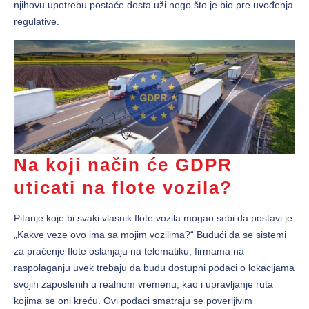
njihovu upotrebu postaće dosta uži nego što je bio pre uvođenja
regulative.
Na koji način će GDPR
uticati na flote vozila?
Pitanje koje bi svaki vlasnik flote vozila mogao sebi da postavi je:
„Kakve veze ovo ima sa mojim vozilima?“ Budući da se sistemi
za praćenje flote oslanjaju na telematiku, firmama na
raspolaganju uvek trebaju da budu dostupni podaci o lokacijama
svojih zaposlenih u realnom vremenu, kao i upravljanje ruta
kojima se oni kreću. Ovi podaci smatraju se poverljivim