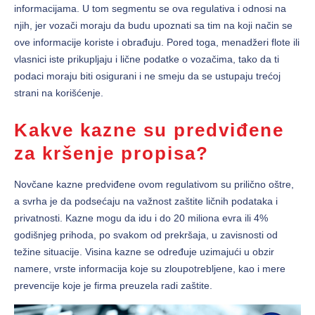
informacijama. U tom segmentu se ova regulativa i odnosi na
njih, jer vozači moraju da budu upoznati sa tim na koji način se
ove informacije koriste i obrađuju. Pored toga, menadžeri flote ili
vlasnici iste prikupljaju i lične podatke o vozačima, tako da ti
podaci moraju biti osigurani i ne smeju da se ustupaju trećoj
strani na korišćenje.
Kakve kazne su predviđene
za kršenje propisa?
Novčane kazne predviđene ovom regulativom su prilično oštre,
a svrha je da podsećaju na važnost zaštite ličnih podataka i
privatnosti. Kazne mogu da idu i do 20 miliona evra ili 4%
godišnjeg prihoda, po svakom od prekršaja, u zavisnosti od
težine situacije. Visina kazne se određuje uzimajući u obzir
namere, vrste informacija koje su zloupotrebljene, kao i mere
prevencije koje je firma preuzela radi zaštite.