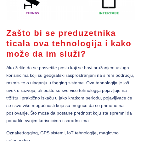
Zašto bi se preduzetnika
ticala ova tehnologija i kako
može da im služi?
Ako želite da se posvetite poslu koji se bavi pružanjem usluga
korisnicima koji su geografski rasprostranjeni na širem području,
razmislite o ulaganju u fogging sisteme. Ova tehnologija je još
uvek u razvoju, ali pošto se sve više tehnologija pojavljuje na
tržištu i praktično iskaču u jako kratkom periodu, pojavljivaće će
se i sve više mogućnosti koje su moguće da se primene na
poslovanje. Što može da postane prednost koju ste spremni da
ponudite svojim korisnicima i saradnicima.
Oznake:
fogging
,
GPS sistemi
,
IoT tehnologije
,
maglovno
računarstvo