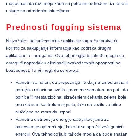
mogućnost da razumeju kada su potrebne određene izmene ili
usluge na određenim lokacijama.
Prednosti fogging sistema
Najvažnije i najfunkcionalnije aplikacije fog računarstva će
koristiti za sakupljanje informacija kao podrška drugim
aplikacijama i uslugama. Ova tehnologija bi takođe mogla da
omogući napredak u eliminaciji svakodnevnih opasnosti po
bezbednost. Tu bi mogli da se ubroje:
Pametni semafori, da prepoznaju na daljinu ambulantna ili
policijska rotaciona svetla i promene semafore na putu do
bolnice ili mesta zločina, skraćenjem čekanja zelene boje,
proaktivnom kontrolom signala, tako da vozilo za hitne
slučajeve ne mora da uspori.
Pametna distribucija energije sa aplikacijama za
balansiranje opterećenja, kako bi se sprečili veći gubici u
energiji. Ova tehnologija bi takođe mogla da bude snažan