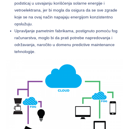
podsticaj u usvajanju korišćenja solarne energije i
vetroelektrana, jer bi mogla da osigura da se sve zgrade
koje se na ovaj način napajaju energijom konzistentno
opslužuju.
Upravljanje pametnim fabrikama, postignuto pomoću fog
računarstva, moglo bi da prati potrebe napredovanja i
održavanja, naročito u domenu predictive maintenance
tehnologije.