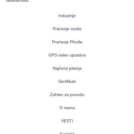
Industrije
Praćenje vozila
Praćenje Plovila
GPS video uputstva
Najčeća pitanja
Sertifikati
Zahtev za ponudu
O nama
VESTI