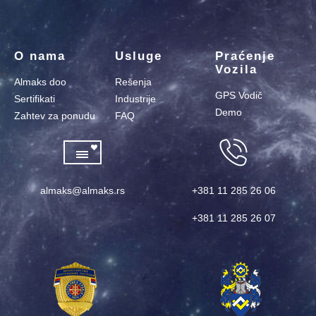
O nama
Usluge
Praćenje
Vozila
Almaks doo
Rešenja
GPS Vodič
Sertifikati
Industrije
Demo
Zahtev za ponudu
FAQ
almaks@almaks.rs
+381 11 285 26 06
+381 11 285 26 07