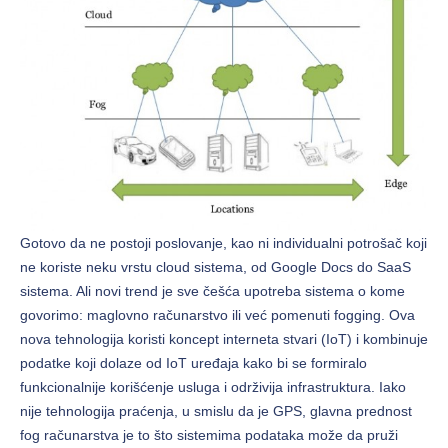
Gotovo da ne postoji poslovanje, kao ni individualni potrošač koji
ne koriste neku vrstu cloud sistema, od Google Docs do SaaS
sistema. Ali novi trend je sve češća upotreba sistema o kome
govorimo: maglovno računarstvo ili već pomenuti fogging. Ova
nova tehnologija koristi koncept interneta stvari (IoT) i kombinuje
podatke koji dolaze od IoT uređaja kako bi se formiralo
funkcionalnije korišćenje usluga i održivija infrastruktura. Iako
nije tehnologija praćenja, u smislu da je GPS, glavna prednost
fog računarstva je to što sistemima podataka može da pruži