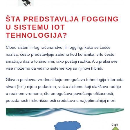
ŠTA PREDSTAVLJA FOGGING
U SISTEMU IOT
TEHNOLOGIJA?
Cloud sistemi i fog računarstvo, ili fogging, kako se češće
naziva, često predstavljaju zabunu kod korisnika, vrlo često
smatraju das u to sinonimi, iako postoji razlika. A u praksi sve
više možemo da vidimo sisteme koji su njihovi hibridi.
Glavna poslovna vrednost koju omogućava tehnologija interneta
stvari (IoT) nije u podacima, već u sistemu koji olakšava radnje
u realnom vremenu, što omogućava povećanje efikasnosti,
pouzdanosti i iskorišćenosti sredstava u najoptimalnijoj meri.