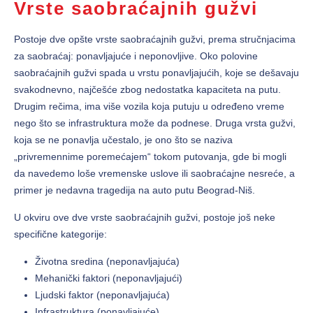
Vrste saobraćajnih gužvi
Postoje dve opšte vrste saobraćajnih gužvi, prema stručnjacima
za saobraćaj: ponavljajuće i neponovljive. Oko polovine
saobraćajnih gužvi spada u vrstu ponavljajućih, koje se dešavaju
svakodnevno, najčešće zbog nedostatka kapaciteta na putu.
Drugim rečima, ima više vozila koja putuju u određeno vreme
nego što se infrastruktura može da podnese. Druga vrsta gužvi,
koja se ne ponavlja učestalo, je ono što se naziva
„privremennime poremećajem“ tokom putovanja, gde bi mogli
da navedemo loše vremenske uslove ili saobraćajne nesreće, a
primer je nedavna tragedija na auto putu Beograd-Niš.
U okviru ove dve vrste saobraćajnih gužvi, postoje još neke
specifične kategorije:
Životna sredina (neponavljajuća)
Mehanički faktori (neponavljajući)
Ljudski faktor (neponavljajuća)
Infrastruktura (ponavljajuće).