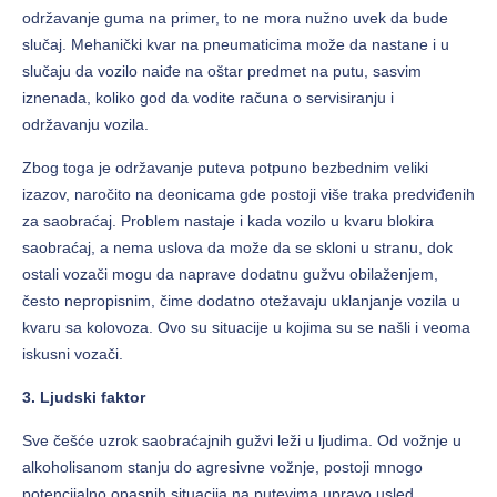
održavanje guma na primer, to ne mora nužno uvek da bude
slučaj. Mehanički kvar na pneumaticima može da nastane i u
slučaju da vozilo naiđe na oštar predmet na putu, sasvim
iznenada, koliko god da vodite računa o servisiranju i
održavanju vozila.
Zbog toga je održavanje puteva potpuno bezbednim veliki
izazov, naročito na deonicama gde postoji više traka predviđenih
za saobraćaj. Problem nastaje i kada vozilo u kvaru blokira
saobraćaj, a nema uslova da može da se skloni u stranu, dok
ostali vozači mogu da naprave dodatnu gužvu obilaženjem,
često nepropisnim, čime dodatno otežavaju uklanjanje vozila u
kvaru sa kolovoza. Ovo su situacije u kojima su se našli i veoma
iskusni vozači.
3. Ljudski faktor
Sve češće uzrok saobraćajnih gužvi leži u ljudima. Od vožnje u
alkoholisanom stanju do agresivne vožnje, postoji mnogo
potencijalno opasnih situacija na putevima upravo usled