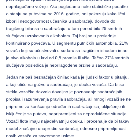
neprilagođene vožnje. Ako pogledamo neke statističke podatke
o stanju na putevima od 2016. godine, oni pokazuju kako lični
izbori i neodgovornost učesnika u saobraćaju dovode do
tragičnog bilansa u saobraćaju: u tom period bilo 29 smrtnih
slučajeva uzrokovanih alkoholom. Taj broj se u poslednje
kontinuirano povećava. U segmentu putničkih automobila, 21%
vozača koji su učestvovali u sudaru sa tragičnim ishodom imao
je nivo alkohola u krvi od 0,8 promila ili više. Tačno 27% smrtnih
slučajeva posledica je neprilagođene brzine u saobraćaju.
Jedan ne baš beznačajan činilac kada je ljudski faktor u pitanju,
a koji utiče na gužve u saobraćaju, je obuka vozača. Da bi se
stekla vozačka dozvola dovoljno je poznavanje saobraćajnih
propisa i razumevanja pravila saobraćaja, ali mnogi vozači se ne
pripreme za korišćenje određenih saobraćajnica, uključenje ili
isključenje sa puteva, nepripremljeni za nepredviđene situacije.
Vozači flote imaju najadekvatniju obuku, i procena je da bi takav
model značajno unapredio saobraćaj, odnosno pripremljenost
novih vozača za savremene uslove.