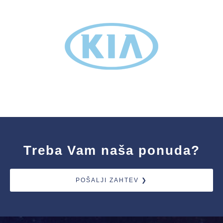
Treba Vam naša ponuda?
POŠALJI ZAHTEV ❯