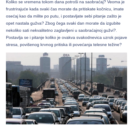
Koliko se vremena tokom dana potroši na saobraćaj? Veoma je
frustrirajuće kada svaki čas morate da pritiskate kočnicu, imate
osećaj kao da milite po putu, i postavljate sebi pitanje zašto je
opet nastala gužva? Zbog čega svaki dan morate da izgubite
nekoliko sati nekvalitetno zaglavljeni u saobraćajnoj gužvi?.
Postavlja se i pitanje koliko je ovakva svakodnevica uzrok pojave
stresa, povišenog krvnog pritiska ili povećanja telesne težine?