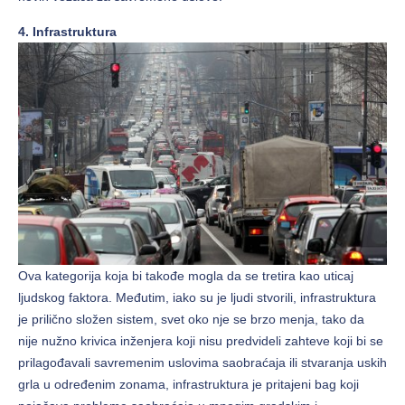
4. Infrastruktura
Ova kategorija koja bi takođe mogla da se tretira kao uticaj
ljudskog faktora. Međutim, iako su je ljudi stvorili, infrastruktura
je prilično složen sistem, svet oko nje se brzo menja, tako da
nije nužno krivica inženjera koji nisu predvideli zahteve koji bi se
prilagođavali savremenim uslovima saobraćaja ili stvaranja uskih
grla u određenim zonama, infrastruktura je pritajeni bag koji