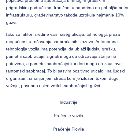
pojačava probleme saobraćaja u mnogim gradskim i
prigradskim područjima. Ironično, u naporima da poboljša putnu
infrastrukturu, građevinarstvo takođe uzrokuje najmanje 10%
gužvi.
Iako su faktori sredine van našeg uticaja, tehnologija pruža
mogućnost u rešavanju saobraćajnih izazova. Autonomna
tehnologija vozila ima potencijal da ublaži ljudsku grešku,
pametni saobraćajni signali mogu da održavaju stanje na
putevima, a pametni saobraćajni koridori mogu da zaustave
fantomski saobraćaj. To bi sasvim pozitivno uticalo i na ljudski
organizam, smanjenjem stresa kom je izložen tokom duge
vožnje, posebno usled velikih saobraćajnih gužvi.
Industrije
Praćenje vozila
Praćenje Plovila