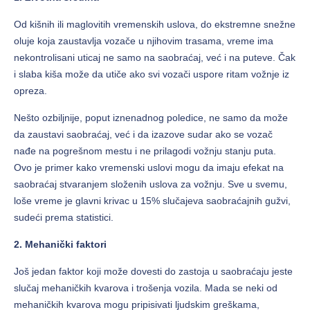
Od kišnih ili maglovitih vremenskih uslova, do ekstremne snežne
oluje koja zaustavlja vozače u njihovim trasama, vreme ima
nekontrolisani uticaj ne samo na saobraćaj, već i na puteve. Čak
i slaba kiša može da utiče ako svi vozači uspore ritam vožnje iz
opreza.
Nešto ozbiljnije, poput iznenadnog poledice, ne samo da može
da zaustavi saobraćaj, već i da izazove sudar ako se vozač
nađe na pogrešnom mestu i ne prilagodi vožnju stanju puta.
Ovo je primer kako vremenski uslovi mogu da imaju efekat na
saobraćaj stvaranjem složenih uslova za vožnju. Sve u svemu,
loše vreme je glavni krivac u 15% slučajeva saobraćajnih gužvi,
sudeći prema statistici.
2. Mehanički faktori
Još jedan faktor koji može dovesti do zastoja u saobraćaju jeste
slučaj mehaničkih kvarova i trošenja vozila. Mada se neki od
mehaničkih kvarova mogu pripisivati ljudskim greškama,