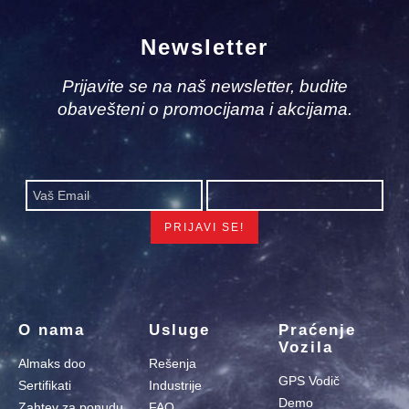
Newsletter
Prijavite se na naš newsletter, budite
obavešteni o promocijama i akcijama.
O nama
Usluge
Praćenje
Vozila
Almaks doo
Rešenja
GPS Vodič
Sertifikati
Industrije
Demo
Zahtev za ponudu
FAQ