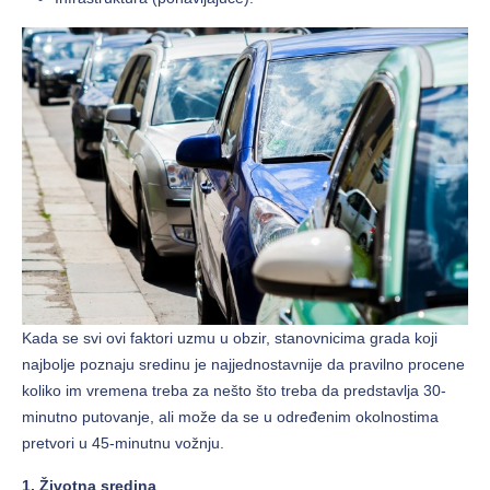
Kada se svi ovi faktori uzmu u obzir, stanovnicima grada koji
najbolje poznaju sredinu je najjednostavnije da pravilno procene
koliko im vremena treba za nešto što treba da predstavlja 30-
minutno putovanje, ali može da se u određenim okolnostima
pretvori u 45-minutnu vožnju.
1. Životna sredina