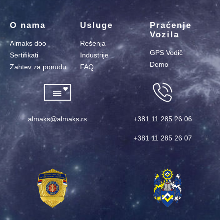
O nama
Usluge
Praćenje
Vozila
Almaks doo
Rešenja
GPS Vodič
Sertifikati
Industrije
Demo
Zahtev za ponudu
FAQ
almaks@almaks.rs
+381 11 285 26 06
+381 11 285 26 07