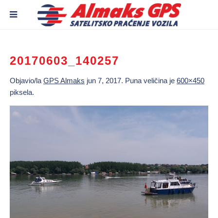
20170603_140257
Objavio/la
GPS Almaks
jun 7, 2017
. Puna veličina je
600×450
piksela.