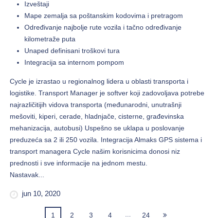
Izveštaji
Mape zemalja sa poštanskim kodovima i pretragom
Određivanje najbolje rute vozila i tačno određivanje
kilometraže puta
Unaped definisani troškovi tura
Integracija sa internom pompom
Cycle je izrastao u regionalnog lidera u oblasti transporta i
logistike. Transport Manager je softver koji zadovoljava potrebe
najrazličitijih vidova transporta (međunarodni, unutrašnji
mešoviti, kiperi, cerade, hladnjače, cisterne, građevinska
mehanizacija, autobusi) Uspešno se uklapa u poslovanje
preduzeća sa 2 ili 250 vozila. Integracija Almaks GPS sistema i
transport managera Cycle našim korisnicima donosi niz
prednosti i sve informacije na jednom mestu.
Nastavak...
jun 10, 2020
...
1
2
3
4
24