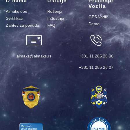
O nama
Usluge
Praćenje
Vozila
Almaks doo
Rešenja
GPS Vodič
Sertifikati
Industrije
Demo
Zahtev za ponudu
FAQ
almaks@almaks.rs
+381 11 285 26 06
+381 11 285 26 07