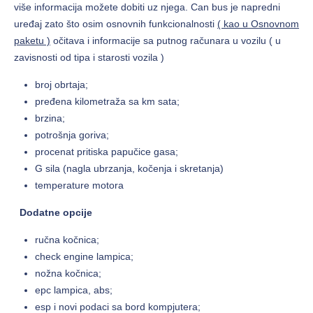
više informacija možete dobiti uz njega. Can bus je napredni
uređaj zato što osim osnovnih funkcionalnosti
( kao u Osnovnom
paketu )
očitava i informacije sa putnog računara u vozilu ( u
zavisnosti od tipa i starosti vozila )
broj obrtaja;
pređena kilometraža sa km sata;
brzina;
potrošnja goriva;
procenat pritiska papučice gasa;
G sila (nagla ubrzanja, kočenja i skretanja)
temperature motora
Dodatne opcije
ručna kočnica;
check engine lampica;
nožna kočnica;
epc lampica, abs;
esp i novi podaci sa bord kompjutera;