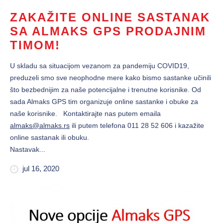
ZAKAŽITE ONLINE SASTANAK
SA ALMAKS GPS PRODAJNIM
TIMOM!
U skladu sa situacijom vezanom za pandemiju COVID19,
preduzeli smo sve neophodne mere kako bismo sastanke učinili
što bezbednijim za naše potencijalne i trenutne korisnike. Od
sada Almaks GPS tim organizuje online sastanke i obuke za
naše korisnike. Kontaktirajte nas putem emaila
almaks@almaks.rs
ili putem telefona 011 28 52 606 i kazažite
online sastanak ili obuku.
Nastavak...
jul 16, 2020