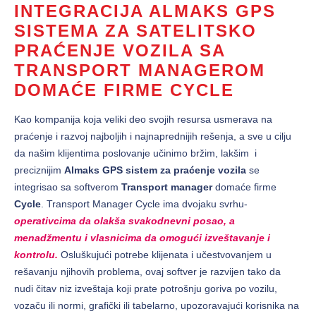
INTEGRACIJA ALMAKS GPS
SISTEMA ZA SATELITSKO
PRAĆENJE VOZILA SA
TRANSPORT MANAGEROM
DOMAĆE FIRME CYCLE
Kao kompanija koja veliki deo svojih resursa usmerava na
praćenje i razvoj najboljih i najnaprednijih rešenja, a sve u cilju
da našim klijentima poslovanje učinimo bržim, lakšim i
preciznijim
Almaks GPS sistem za praćenje vozila
se
integrisao sa softverom
Transport manager
domaće firme
Cycle
. Transport Manager Cycle ima dvojaku svrhu-
operativcima da olakša svakodnevni posao, a
menadžmentu i vlasnicima da omogući izveštavanje i
kontrolu.
Osluškujući potrebe klijenata i učestvovanjem u
rešavanju njihovih problema, ovaj softver je razvijen tako da
nudi čitav niz izveštaja koji prate potrošnju goriva po vozilu,
vozaču ili normi, grafički ili tabelarno, upozoravajući korisnika na