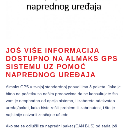
JOŠ VIŠE INFORMACIJA
DOSTUPNO NA ALMAKS GPS
SISTEMU UZ POMOĆ
NAPREDNOG UREĐAJA
Almaks GPS u svojoj standardnoj ponudi ima 3 paketa. Jako je
bitno na početku sa našim prodavcima da se konsultujete šta
vam je neophodno od opcija sistema, i izaberete adekvatan
uređaj/paket, kako biste rešili problem ili zabrinutost, i što je
najbitnije ostvarili značajne uštede.
Ako ste se odlučili za napredni paket (CAN BUS) od sada još