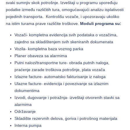
svaki sumnjiv skok potrošnje. Izveštaji u programu upoređuju
podatke između različitih tura, omogućavajući analizu isplativosti
pojedinih transporta. Kontrolišu vozače, i upozoravaju ukoliko
na istim turama prave različite troškove.
Moduli programa su:
Vozači- kompletna evidencija svih podataka o vozačima,
zajedno sa skladištenjem svih skeniranih dokumenata
Vozila- kompletna baza voznog parka
Planer obaveza sa alarmima
Putni nalozi/transportne ture- obrada putnih naloga,
praćenje zarade troškova potrošnje, plata vozača
Izlazne facture- automatsko fakturisanje iz naloga
Ulazne facture- evidencija i povezivanje sa izlaznim
dokumentima
Izvodi, dugovanje i potražnja- izveštaji otvorenih stavki sa
alarmima
Održavanje
Skladište rezervnih delova, goriva i potrošnog materijala
Interna pumpa