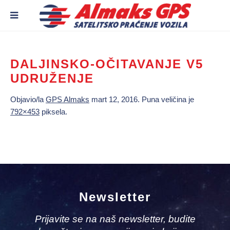
DALJINSKO-OČITAVANJE V5
UDRUŽENJE
Objavio/la
GPS Almaks
mart 12, 2016
. Puna veličina je
792×453
piksela.
Newsletter
Prijavite se na naš newsletter, budite