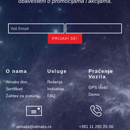
obavešteni o promocijama i akcijama.
O nama
Usluge
Praćenje
Vozila
Almaks doo
Rešenja
GPS Vodič
Sertifikati
Industrije
Demo
Zahtev za ponudu
FAQ
almaks@almaks.rs
+381 11 285 26 06