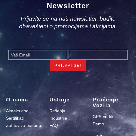
Newsletter
Prijavite se na naš newsletter, budite
obavešteni o promocijama i akcijama.
O nama
Usluge
Praćenje
Vozila
Almaks doo
Rešenja
GPS Vodič
Sertifikati
Industrije
Demo
Zahtev za ponudu
FAQ