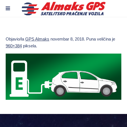
Objavio/la
GPS Almaks
novembar 8, 2018
. Puna veličina je
960×384
piksela.