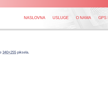
NASLOVNA
USLUGE
O NAMA
GPS
je
340×255
piksela.