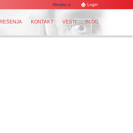
Almaks.rs
Login
 REŠENJA
KONTAKT
VESTI
BLOG