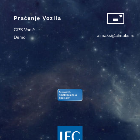
Praćenje Vozila
GPS Vodič
almaks@almaks.rs
Demo