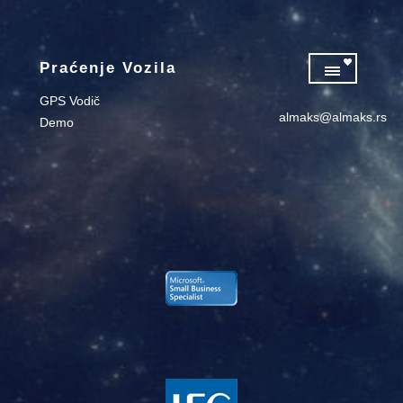
Praćenje Vozila
GPS Vodič
almaks@almaks.rs
Demo