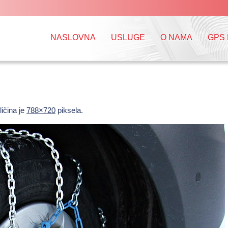
NASLOVNA
USLUGE
O NAMA
GPS
ličina je
788×720
piksela.