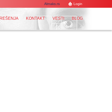
Almaks.rs
Login
 REŠENJA
KONTAKT
VESTI
BLOG