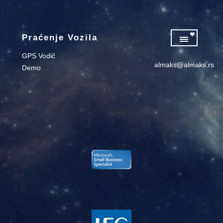
Praćenje Vozila
GPS Vodič
almaks@almaks.rs
Demo