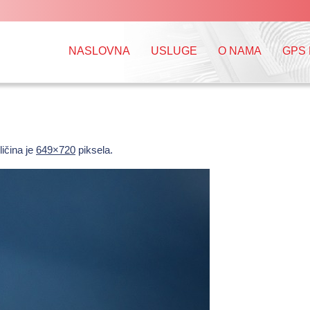
NASLOVNA
USLUGE
O NAMA
GPS
ličina je
649×720
piksela.