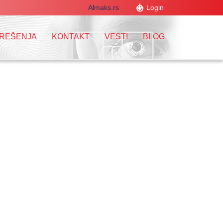
Almaks.rs
Login
 REŠENJA
KONTAKT
VESTI
BLOG