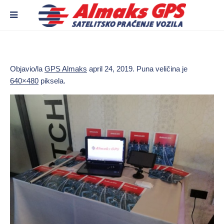
Objavio/la
GPS Almaks
april 24, 2019
. Puna veličina je
640×480
piksela.