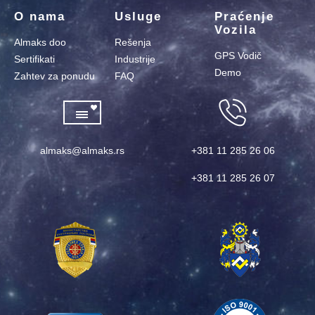
O nama
Usluge
Praćenje
Vozila
Almaks doo
Rešenja
GPS Vodič
Sertifikati
Industrije
Demo
Zahtev za ponudu
FAQ
almaks@almaks.rs
+381 11 285 26 06
+381 11 285 26 07