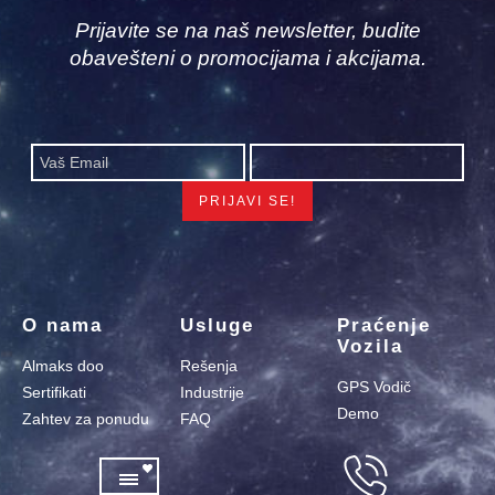
Prijavite se na naš newsletter, budite
obavešteni o promocijama i akcijama.
O nama
Usluge
Praćenje
Vozila
Almaks doo
Rešenja
GPS Vodič
Sertifikati
Industrije
Demo
Zahtev za ponudu
FAQ