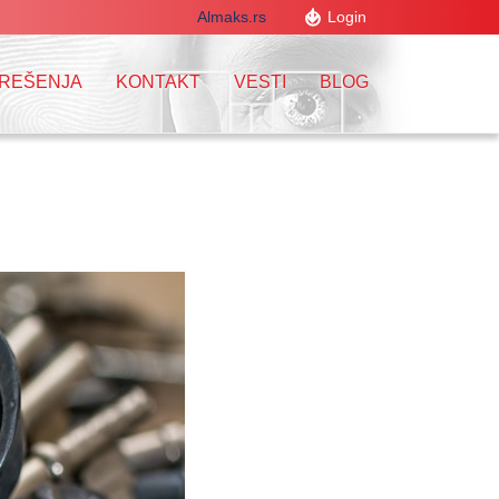
Almaks.rs
Login
 REŠENJA
KONTAKT
VESTI
BLOG