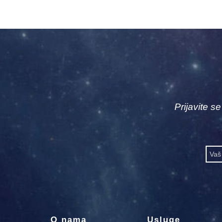
Prijavite s
O nama
Usluge