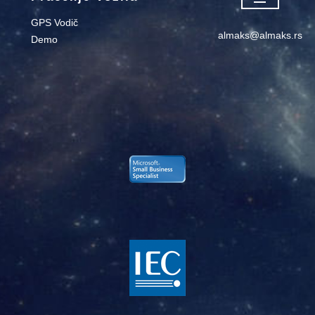
GPS Vodič
almaks@almaks.rs
Demo