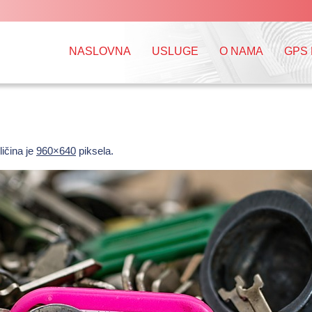
NASLOVNA
USLUGE
O NAMA
GPS
ličina je
960×640
piksela.