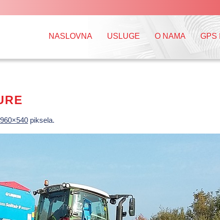
NASLOVNA
USLUGE
O NAMA
GPS
URE
960×540
piksela.