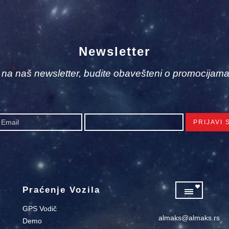
Newsletter
e na naš newsletter, budite obavešteni o promocijama
Praćenje Vozila
GPS Vodič
almaks@almaks.rs
Demo