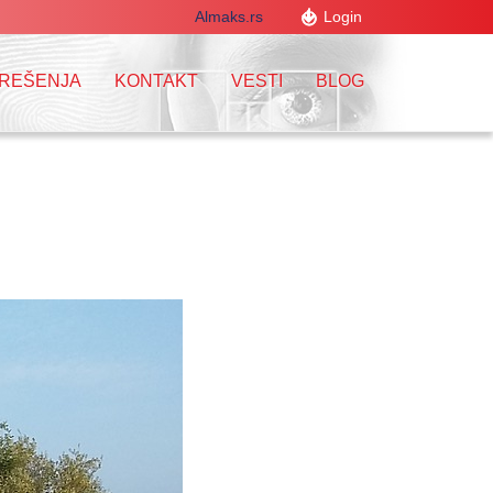
Almaks.rs
Login
 REŠENJA
KONTAKT
VESTI
BLOG