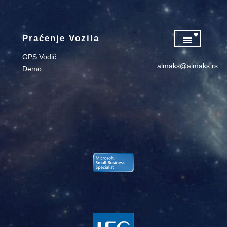
Praćenje Vozila
GPS Vodič
almaks@almaks.rs
Demo