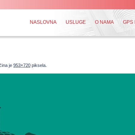
NASLOVNA
USLUGE
O NAMA
GPS
čina je
953×720
piksela.