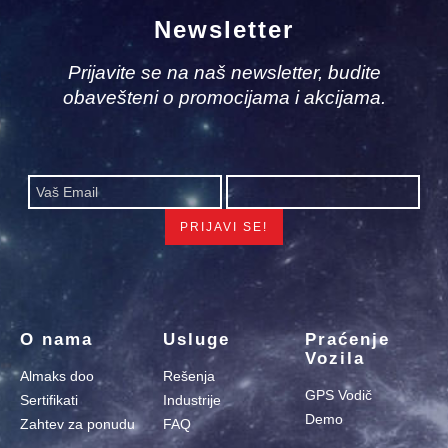
Newsletter
Prijavite se na naš newsletter, budite
obavešteni o promocijama i akcijama.
O nama
Usluge
Praćenje
Vozila
Almaks doo
Rešenja
GPS Vodič
Sertifikati
Industrije
Demo
Zahtev za ponudu
FAQ