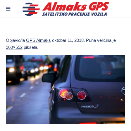
Objavio/la
GPS Almaks
oktobar 11, 2018
. Puna veličina je
960×552
piksela.